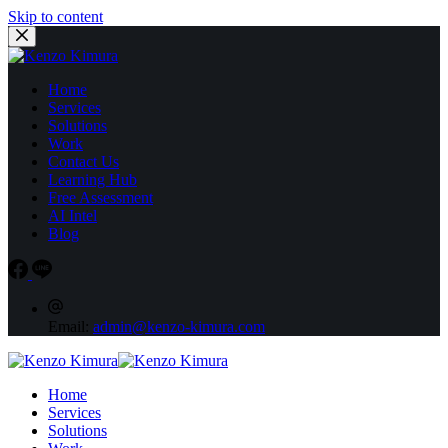
Skip to content
Home
Services
Solutions
Work
Contact Us
Learning Hub
Free Assessment
AI Intel
Blog
Email:
admin@kenzo-kimura.com
Home
Services
Solutions