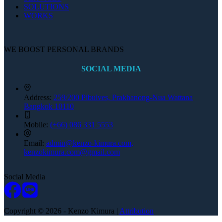
SOLUTIONS
WORKS
WE BOOST PERSONAL BRANDS
SOCIAL MEDIA
Address:
259/200 Pibulves, Prakhanong-Nua Wattana
Bangkok 10110
Mobile:
(+66) 086 331 5553
Email:
admin@kenzo-kimura.com,
kenzokimura.com@gmail.com
Social Media
Copyright © 2026 - Kenzo Kimura |
Attribution