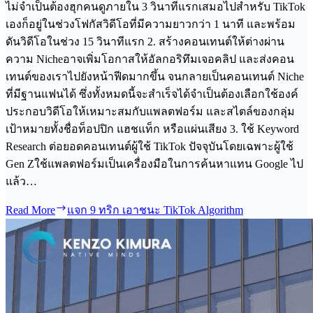
ไม่จำเป็นต้องฮุกคนดูภายใน 3 วินาทีแรกเสมอไปสำหรับ TikTok
เองก็อยู่ในช่วงโฟกัสวิดีโอที่มีความยาวกว่า 1 นาที และพร้อม
ดันวิดีโอในช่วง 15 วินาทีแรก 2. สร้างคอนเทนต์ให้ต่างผ่าน
ความ Nicheอาจเพิ่มโอกาสให้อัลกอริทึมเจอคลิป และส่งคอน
เทนต์ของเราไปยังหน้าฟีดมากขึ้น จนกลายเป็นคอนเทนต์ Niche
ที่มีฐานแฟนได้ ซึ่งทั้งหมดนี้จะสำเร็จได้จำเป็นต้องเลือกใช้องค์
ประกอบวิดีโอให้เหมาะสมกับแพลตฟอร์ม และสไตล์ของกลุ่ม
เป้าหมายทั้งชื่อท็อปปิก แฮชแท็ก หรือแผ่นเสียง 3. ใช้ Keyword
Research ต่อยอดคอนเทนต์ผู้ใช้ TikTok ปัจจุบันโดยเฉพาะผู้ใช้
Gen Zใช้แพลตฟอร์มเป็นเครื่องมือในการค้นหาแทน Google ไป
แล้ว…
Read More
แจก 9 ทริก เอาชนะ TikTok Algorithm