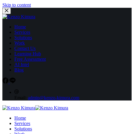
Skip to content
Home
Services
Solutions
Work
Contact Us
Learning Hub
Free Assessment
AI Intel
Blog
Email:
admin@kenzo-kimura.com
Home
Services
Solutions