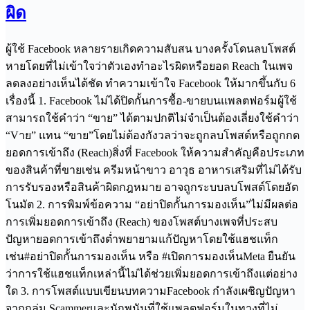
ผิด
ผู้ใช้ Facebook หลายรายเกิดความสับสน บางครั้งโดนลบโพสต์
หายโดยที่ไม่เข้าใจว่าตัวเองทำอะไรผิดหรือยอด Reach ในเพจ
ลดลงอย่างเห็นได้ชัด ทำความเข้าใจ Facebook ให้มากขึ้นกับ 6
เรื่องนี้ 1. Facebook ไม่ได้ปิดกั้นการซื้อ-ขายบนแพลตฟอร์มผู้ใช้
สามารถใช้คำว่า “ขาย” ได้ตามปกติไม่จำเป็นต้องเลี่ยงใช้คำว่า
“Vาย” แทน “ขาย”โดยไม่ต้องกังวลว่าจะถูกลบโพสต์หรือถูกกด
ยอดการเข้าถึง (Reach)สิ่งที่ Facebook ให้ความสำคัญคือประเภท
ของสินค้าที่ขายเช่น ครีมหน้าขาว อาวุธ อาหารเสริมที่ไม่ได้รับ
การรับรองหรือสินค้าผิดกฎหมาย อาจถูกระบบลบโพสต์โดยอัต
โนมัต 2. การพิมพ์ข้อความ “อย่าปิดกั้นการมองเห็น”ไม่มีผลต่อ
การเพิ่มยอดการเข้าถึง (Reach) ของโพสต์บางเพจที่ประสบ
ปัญหายอดการเข้าถึงต่ำพยายามแก้ปัญหาโดยใช้แฮชแท็ก
เช่น#อย่าปิดกั้นการมองเห็น หรือ #เปิดการมองเห็นMeta ยืนยัน
ว่าการใช้แฮชแท็กเหล่านี้ไม่ได้ช่วยเพิ่มยอดการเข้าถึงแต่อย่าง
ใด 3. การโพสต์แบบเขียนบทความFacebook กำลังเผชิญปัญหา
จากกลุ่ม Scammerและนักพนันที่ใช้แพลตฟอร์มในทางที่ไม่