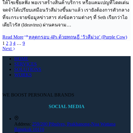
ให้โซเชี่ยลฟัง พอเราสร้างสินค้าบริการ หรือแคมเปญที่โดดเด่น
จดจำได้เปรียบเสมือนวัวสีม่วงขึ้นมาแล้ว เรายังต้องการตัวกลาง
ที่จะกระจายข้อมูลข่าวสาร ส่งข้อความต่างๆ ที่ Seth เรียกว่าไอ
เดียไวรัส (Ideavirus) ผ่านคนจาม…
Read More
หลุดกรอบ 4Ps ด้วยทฤษฎี ‘วัวสีม่วง’ (Purple Cow)
1
2
3
4
…
9
Next
HOME
SERVICES
SOLUTIONS
WORKS
WE BOOST PERSONAL BRANDS
SOCIAL MEDIA
Address:
259/200 Pibulves, Prakhanong-Nua Wattana
Bangkok 10110