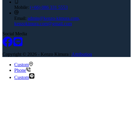
Mobile:
(+66) 086 331 5553
Email:
admin@kenzo-kimura.com,
kenzokimura.com@gmail.com
Social Media
Copyright © 2026 - Kenzo Kimura |
Attribution
Custom
Phone
Custom