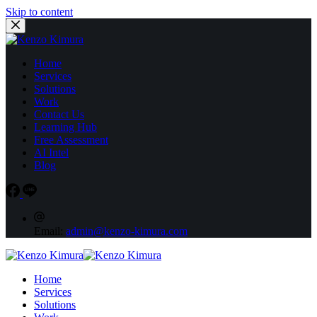
Skip to content
Home
Services
Solutions
Work
Contact Us
Learning Hub
Free Assessment
AI Intel
Blog
Email:
admin@kenzo-kimura.com
Home
Services
Solutions