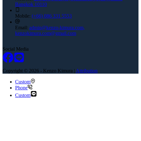
Bangkok 10110
Mobile:
(+66) 086 331 5553
Email:
admin@kenzo-kimura.com,
kenzokimura.com@gmail.com
Social Media
Copyright © 2026 - Kenzo Kimura |
Attribution
Custom
Phone
Custom